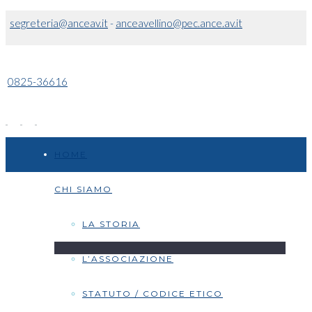
segreteria@anceav.it
-
anceavellino@pec.ance.av.it
0825-36616
HOME
CHI SIAMO
LA STORIA
L’ASSOCIAZIONE
STATUTO / CODICE ETICO